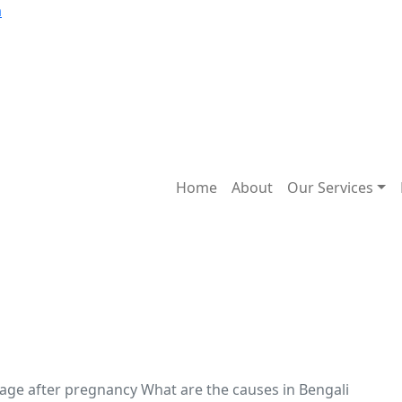
m
Home
About
Our Services
এর কারণ কি | Miscarriage af
i
iscarriage after pregnancy What are the causes in Bengali